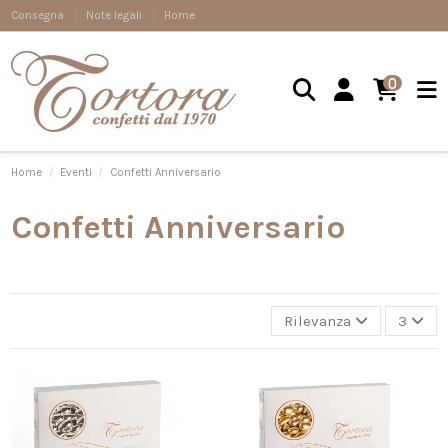
Consegna
Note legali
Home
0
Home
Eventi
Confetti Anniversario
Confetti Anniversario
Rilevanza
3