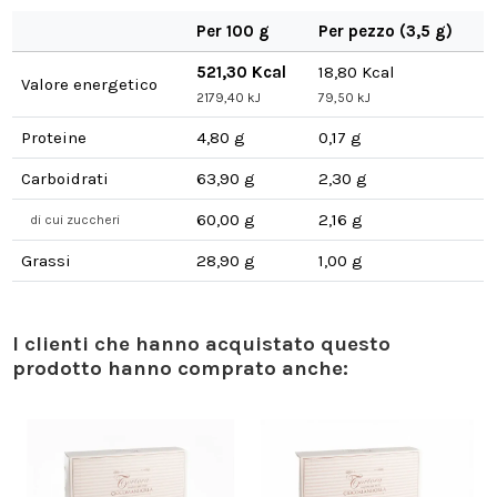
Per 100 g
Per pezzo (3,5 g)
521,30 Kcal
18,80 Kcal
Valore energetico
2179,40 kJ
79,50 kJ
Proteine
4,80 g
0,17 g
Carboidrati
63,90 g
2,30 g
60,00 g
2,16 g
di cui zuccheri
Grassi
28,90 g
1,00 g
I clienti che hanno acquistato questo
prodotto hanno comprato anche: